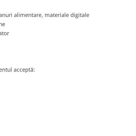
anuri alimentare, materiale digitale
ine
ator
entul acceptă: