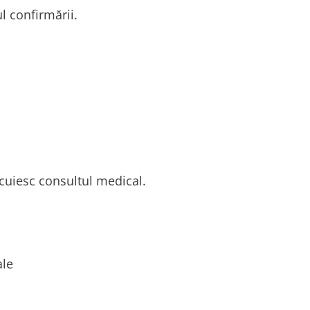
l confirmării.
ocuiesc consultul medical.
ale