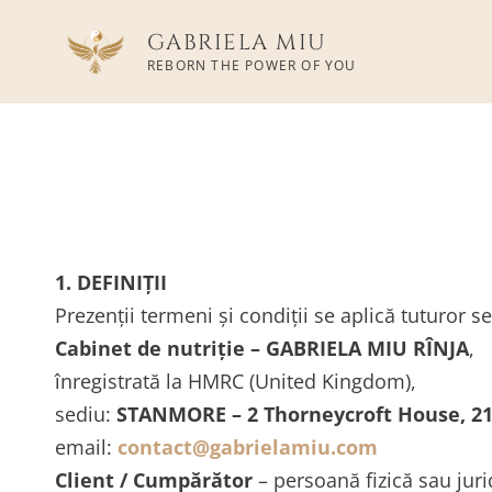
GABRIELA MIU
REBORN THE POWER OF YOU
1. DEFINIȚII
Prezenții termeni și condiții se aplică tuturor ser
Cabinet de nutriție – GABRIELA MIU RÎNJA
,
înregistrată la HMRC (United Kingdom),
sediu:
STANMORE – 2 Thorneycroft House, 21
email:
contact@gabrielamiu.com
Client / Cumpărător
– persoană fizică sau juri