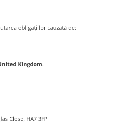
tarea obligațiilor cauzată de:
United Kingdom
.
las Close, HA7 3FP